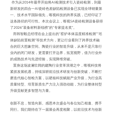
作为从2014年最早开始将AI检测技术引入瓷砖检测，到最
新研发的四合一AI瓷砖色差缺陷检测设备已实现全球销量第
一、技术水平国际领先，喀视科技的跨界实践，已经印证了
这条路径的可行性。本次会议上，喀视5A瓷砖检测设备获得
了2026“装备材料新锐榜”的“专家提名奖”。
而韩智毅总经理在会上提出的“窑炉本体温度精准检测”“坯
体缺陷前置检测”等技术方向，更让行业看到了跨界技术融
合的巨大想象空间。陶瓷行业的智造升级，从来不是只靠行
业内的闭门研发，更需要打开边界，拓宽视野，借力行业外
的成熟技术与先进经验，实现降维突破。
置身这场波澜壮阔的建陶行业变革浪潮之中，喀视科技将
紧抓发展机遇，持续深耕前沿技术研发与创新突破，不断打
磨迭代核心智检方案，以硬核科技赋能产业升级，为行业高
质量转型、培育新质生产力注入强劲动能，为行业整体转型
升级贡献更多智慧与力量。
创新不息，智造向新。感恩本次盛会与各位知己相逢、携手
同行。我们期待在下一届展会再度相聚，以前沿技术与创新